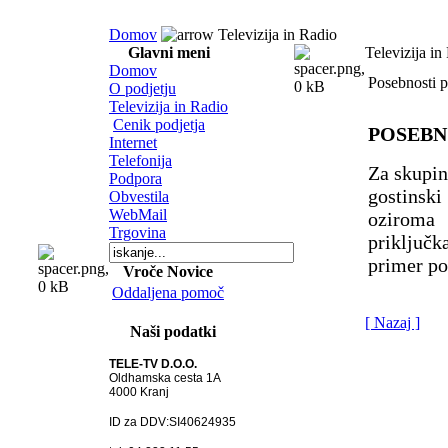
Domov
Televizija in Radio
Glavni meni
Televizija in
Domov
Posebnosti p
O podjetju
Televizija in Radio
Cenik podjetja
POSEBN
Internet
Telefonija
Za skupin
Podpora
gostinski 
Obvestila
WebMail
oziroma 
Trgovina
priključ
primer po
Vroče Novice
Oddaljena pomoč
[ Nazaj ]
Naši podatki
TELE-TV D.O.O.
Oldhamska cesta 1A
4000 Kranj
ID za DDV:SI40624935