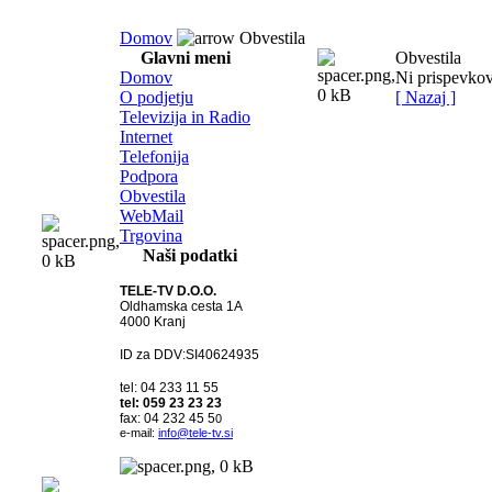
Domov
Obvestila
Glavni meni
Obvestila
Domov
Ni prispevkov
O podjetju
[ Nazaj ]
Televizija in Radio
Internet
Telefonija
Podpora
Obvestila
WebMail
Trgovina
Naši podatki
TELE-TV D.O.O.
Oldhamska cesta 1A
4000 Kranj
ID za DDV:SI40624935
tel: 04 233 11 55
tel: 059 23 23 23
fax: 04 232 45 5
0
e-mail:
info@tele-tv.si