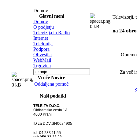
Domov
Glavni meni
Televizorji, 
Domov
O podjetju
na 24 obro
Televizija in Radio
Internet
Telefonija
Podpora
Obvestila
Opremo
WebMail
Trgovina
Za več i
Vroče Novice
Oddaljena pomoč
Naši podatki
TELE-TV D.O.O.
Oldhamska cesta 1A
4000 Kranj
ID za DDV:SI40624935
tel: 04 233 11 55